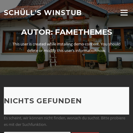
Zum
Inhalt
SCHÜLL'S WINSTUB
Menü
springen
AUTOR:
FAMETHEMES
This user is created while installing demo content. You should
delete or modify this user’s information now.
NICHTS GEFUNDEN
Es scheint, wir können nicht finden, wonach du suchst. Bitte probiere
es mit der Suchfunktion.