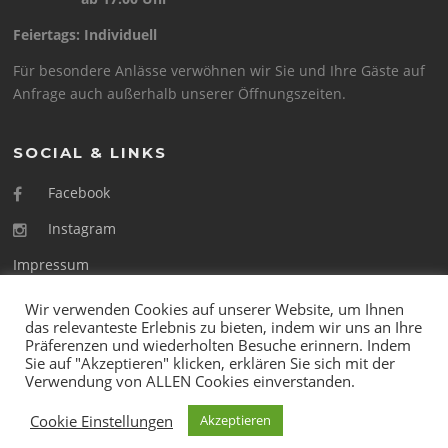
Feiertags: Individuell
Für besondere Anlässe verwöhnen wir Sie und Ihre Gäste auf
Anfrage auch außerhalb unserer Öffnungszeiten.
SOCIAL & LINKS
Facebook
Instagram
Impressum
Datenschutz
Wir verwenden Cookies auf unserer Website, um Ihnen
das relevanteste Erlebnis zu bieten, indem wir uns an Ihre
Präferenzen und wiederholten Besuche erinnern. Indem
Sie auf "Akzeptieren" klicken, erklären Sie sich mit der
Verwendung von ALLEN Cookies einverstanden.
Copyright © 2026 Schüll's Winstub. Alle Rechte vorbehalten.
Cookie Einstellungen
Akzeptieren
Screenr parallax theme
von FameThemes